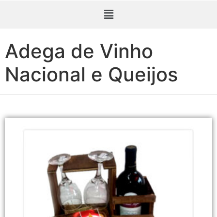
Adega de Vinho
Nacional e Queijos
Adega de Vinho Nacional e Queijos em Taubaté. Adega de Vinho Chileno e Queijos em Taubaté. Adega de Vinho Casillero e Queijos em Taubaté. Cesta de Vinho, Pães, Queijos e Chocolate em Taubaté. Ferrero Rocher em Taubaté. Pão Italiano em Taubaté. Gorgonzola e Gouda em Taubaté. Taça de Vinho em Taubaté. Vinho Chileno Reservado em Taubaté. Vinho Casillero del Diablo em Taubaté. Vinho Faroni Lopez em Taubaté.