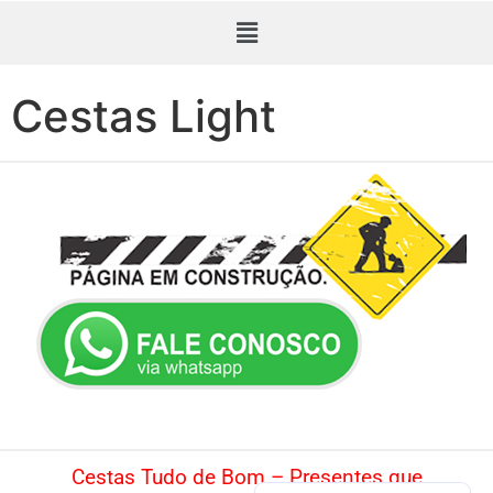
Cestas Light
Presente de Aniversário em Taubaté. Dia da Mulher em Taubaté. Ovo de Páscoa em Taubaté. Dia das Mães em Taubaté. Dia dos Namorados em Taubaté. Dia dos Pais em Taubaté. Cesta de Natal em Taubaté.
Cestas Tudo de Bom – Presentes que